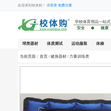
登录
免费注册
欢迎来到校体购！ 请
学校体育用品一站式
安全
健康
球类器材
体质测试
运动服装
体操
当前页面：
首页
/
健身器材
/
力量训练类