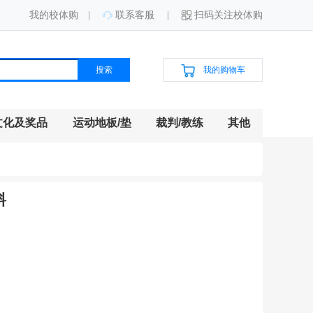
我的校体购
联系客服
扫码关注校体购
|
|
搜索
我的购物车
文化及奖品
运动地板/垫
裁判/教练
其他
料